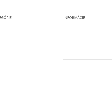
EGÓRIE
INFORMÁCIE
ás
Veľkoobchodné podmienky
ekcia
Reklamačný poriadok
ukty
Zásady ochrany osobných úd
is
ár
takt