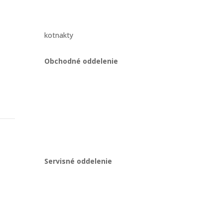
kotnakty
Obchodné oddelenie
Martin Kriška
ajov
+421 908 114 547
obchod@gastropredajplus.sk
Servisné oddelenie
Stanislav strenk
+421 917 492 922
servis@gastropredajplus.sk