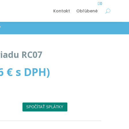

0
Kontakt
Obľúbené
P
iadu RC07
06
€
s DPH)