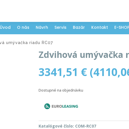
Úvod
O nás
Návrh
Servis
Bazár
Kontakt
E-SHO
vá umývačka riadu RC07
Zdvihová umývačka r
3341,51
€
(
4110,
Dostupné na objednávku
Katalógové číslo:
COM-RC07