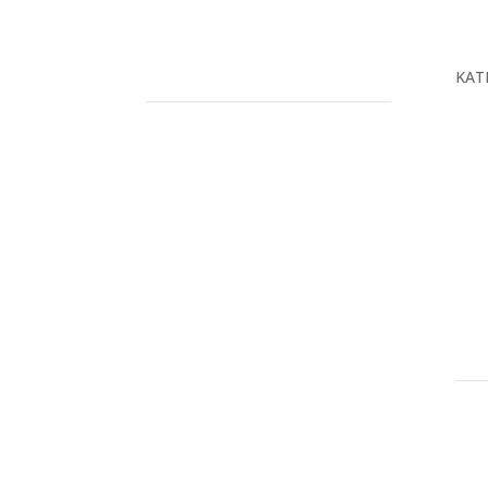
KAT
O n
Proj
Prod
Serv
Baz
Kon