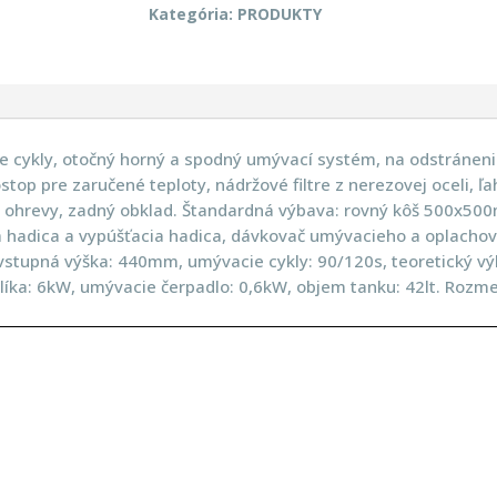
Kategória:
PRODUKTY
e cykly, otočný horný a spodný umývací systém, na odstránen
top pre zaručené teploty, nádržové filtre z nerezovej oceli, ľa
 ohrevy, zadný obklad. Štandardná výbava: rovný kôš 500x50
odná hadica a vypúšťacia hadica, dávkovač umývacieho a oplacho
 vstupná výška: 440mm, umývacie cykly: 90/120s, teoretický vý
kotlíka: 6kW, umývacie čerpadlo: 0,6kW, objem tanku: 42lt. 