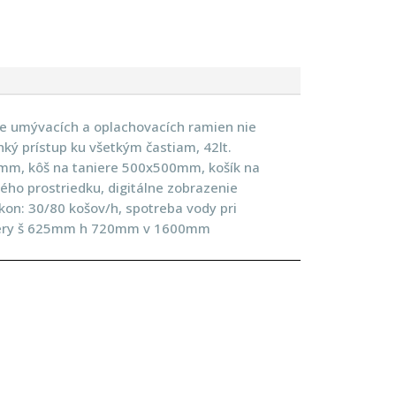
ie umývacích a oplachovacích ramien nie
hký prístup ku všetkým častiam, 42lt.
0mm, kôš na taniere 500x500mm, košík na
vého prostriedku, digitálne zobrazenie
kon: 30/80 košov/h, spotreba vody pri
Rozmery š 625mm h 720mm v 1600mm