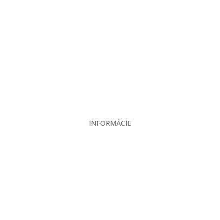
Projekcia
Produkty
Servis
Bazár
Kontakt
INFORMÁCIE
Veľkoobchodné podmienky
Reklamačný poriadok
Zásady ochrany osobných údajov