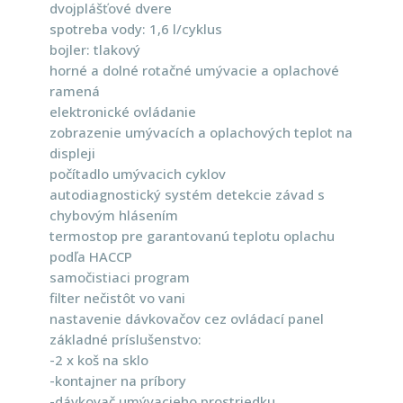
dvojplášťové dvere
spotreba vody: 1,6 l/cyklus
bojler: tlakový
horné a dolné rotačné umývacie a oplachové
ramená
elektronické ovládanie
zobrazenie umývacích a oplachových teplot na
displeji
počítadlo umývacich cyklov
autodiagnostický systém detekcie závad s
chybovým hlásením
termostop pre garantovanú teplotu oplachu
podľa HACCP
samočistiaci program
filter nečistôt vo vani
nastavenie dávkovačov cez ovládací panel
základné príslušenstvo:
-2 x koš na sklo
-kontajner na príbory
-dávkovač umývacieho prostriedku