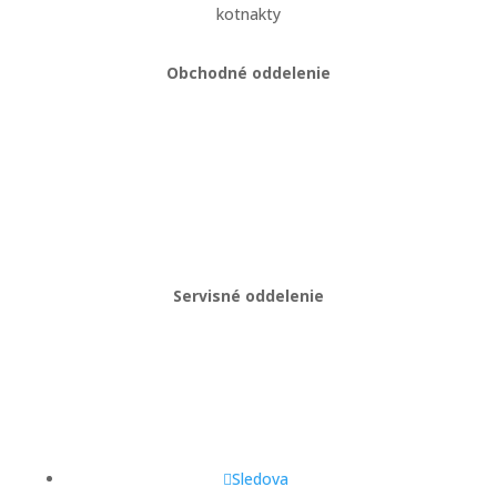
kotnakty
Obchodné oddelenie
Martin Kriška
+421 908 114 547
obchod@gastropredajplus.sk
Servisné oddelenie
Stanislav strenk
+421 917 492 922
servis@gastropredajplus.sk
Sledova