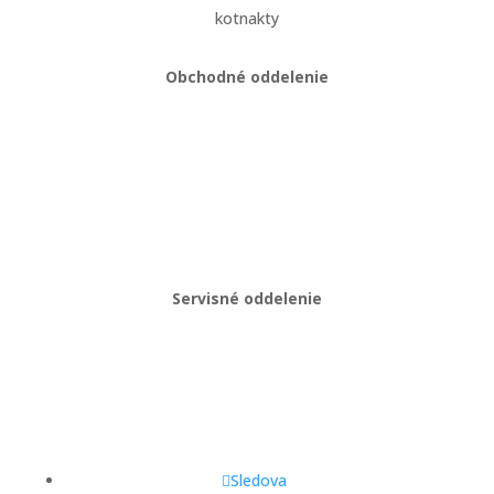
kotnakty
Obchodné oddelenie
Martin Kriška
+421 908 114 547
obchod@gastropredajplus.sk
Servisné oddelenie
Stanislav strenk
+421 917 492 922
servis@gastropredajplus.sk
Sledova