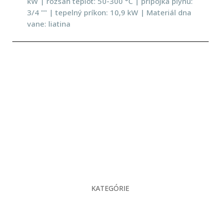
kW | rozsah teplôt: 50-300 °C | prípojka plynu:
3/4 "" | tepelný príkon: 10,9 kW | Materiál dna
vane: liatina
KATEGÓRIE
O nás