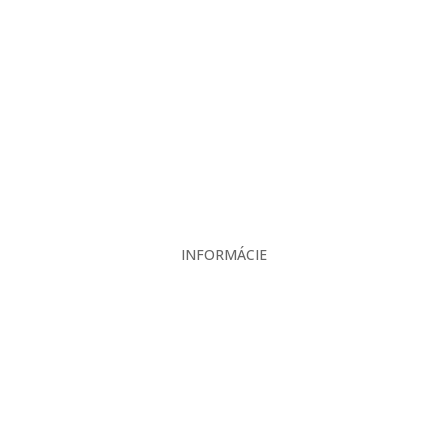
Projekcia
Produkty
Servis
Bazár
Kontakt
INFORMÁCIE
Veľkoobchodné podmienky
Reklamačný poriadok
Zásady ochrany osobných údajov