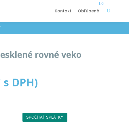

0
Kontakt
Obľúbené
P
resklené rovné veko
€
s DPH)