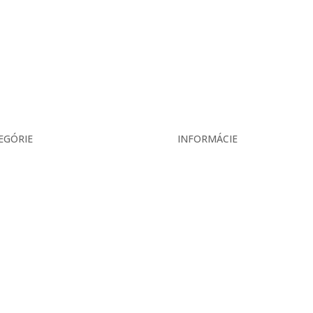
EGÓRIE
INFORMÁCIE
ás
Veľkoobchodné podmienky
ekcia
Reklamačný poriadok
ukty
Zásady ochrany osobných úd
is
ár
takt