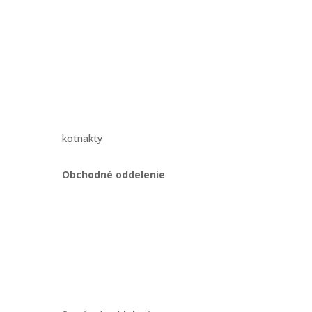
kotnakty
Obchodné oddelenie
Martin Kriška
ajov
+421 908 114 547
obchod@gastropredajplus.sk