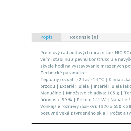
Popis
Recenzie (0)
Prémiový rad pultových mrazničiek NIC-SC
veľmi stabilnú a pevnú konštrukciu a navy
skvele hodí na vystavovanie mrazených po
Technické parametre:
Teplotný rozsah: -24 až -14 °C | Klimatická 
brzdou | Exteriér: Biela | Interiér: Biela
Manuálne | Množstvo chladiva: 105 g | Te
účinnosti: 39 % | Príkon: 141 W | Napätie 
Vonkajšie rozmery (ŠxHxV): 1320 x 650 x 8
posuvné veká z tvrdeného skla | Počet a typ