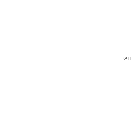
KAT
O n
Proj
Prod
Serv
Baz
Kon