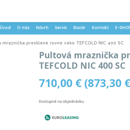
Úvod
O nás
Návrh
Servis
Bazár
Kontakt
E-SHO
á mraznička presklené rovné veko TEFCOLD NIC 400 SC
Pultová mraznička p
TEFCOLD NIC 400 SC
710,00
€
(
873,30
Dostupné na objednávku