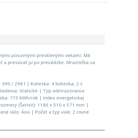
ovnými posuvnými presklenými vekami. Má
ť a presúvať ju po prevádzke. Mraznička sa
390 / 298 l | Kolieska: 4 kolieska, 2 s
chladenia: Statické | Typ odmrazovania:
ba: 715 kWh/rok | Index energetickej
é rozmery (ŠxHxV): 1180 x 510 x 571 mm |
é sklo: Áno | Počet a typ viek: 2 rovné