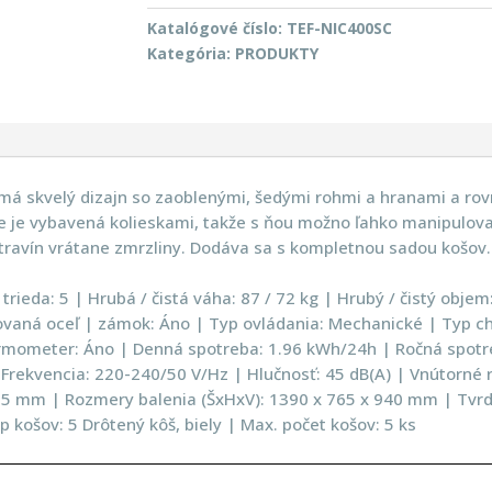
Katalógové číslo:
TEF-NIC400SC
Kategória:
PRODUKTY
 má skvelý dizajn so zaoblenými, šedými rohmi a hranami a r
še je vybavená kolieskami, takže s ňou možno ľahko manipulova
travín vrátane zmrzliny. Dodáva sa s kompletnou sadou košov.
trieda: 5 | Hrubá / čistá váha: 87 / 72 kg | Hrubý / čistý objem: 
 lakovaná oceľ | zámok: Áno | Typ ovládania: Mechanické | Typ 
rmometer: Áno | Denná spotreba: 1.96 kWh/24h | Ročná spotre
/ Frekvencia: 220-240/50 V/Hz | Hlučnosť: 45 dB(A) | Vnútorn
85 mm | Rozmery balenia (ŠxHxV): 1390 x 765 x 940 mm | Tvrden
 košov: 5 Drôtený kôš, biely | Max. počet košov: 5 ks