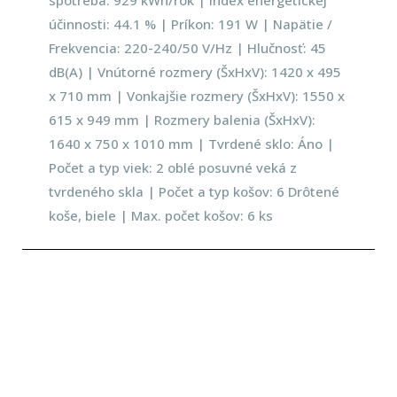
spotreba: 929 kWh/rok | Index energetickej
účinnosti: 44.1 % | Príkon: 191 W | Napätie /
Frekvencia: 220-240/50 V/Hz | Hlučnosť: 45
dB(A) | Vnútorné rozmery (ŠxHxV): 1420 x 495
x 710 mm | Vonkajšie rozmery (ŠxHxV): 1550 x
615 x 949 mm | Rozmery balenia (ŠxHxV):
1640 x 750 x 1010 mm | Tvrdené sklo: Áno |
Počet a typ viek: 2 oblé posuvné veká z
tvrdeného skla | Počet a typ košov: 6 Drôtené
koše, biele | Max. počet košov: 6 ks