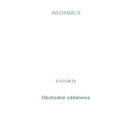
INFORMÁCIE
Veľkoobchodné podmienky
Reklamačný poriadok
Zásady ochrany osobných údajov
kotnakty
Obchodné oddelenie
Martin Kriška
+421 908 114 547