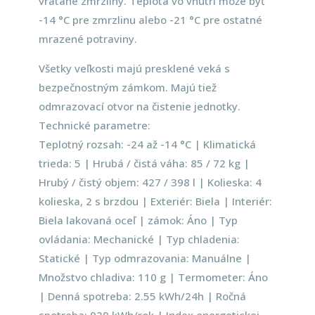
vrátane zmrzliny. Teplota vo vnútri môže byť
-14 °C pre zmrzlinu alebo -21 °C pre ostatné
mrazené potraviny.
Všetky veľkosti majú presklené veká s
bezpečnostným zámkom. Majú tiež
odmrazovací otvor na čistenie jednotky.
Technické parametre:
Teplotný rozsah: -24 až -14 °C | Klimatická
trieda: 5 | Hrubá / čistá váha: 85 / 72 kg |
Hrubý / čistý objem: 427 / 398 l | Kolieska: 4
kolieska, 2 s brzdou | Exteriér: Biela | Interiér:
Biela lakovaná oceľ | zámok: Áno | Typ
ovládania: Mechanické | Typ chladenia:
Statické | Typ odmrazovania: Manuálne |
Množstvo chladiva: 110 g | Termometer: Áno
| Denná spotreba: 2.55 kWh/24h | Ročná