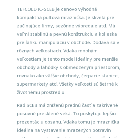
TEFCOLD IC-SCEB je cenovo výhodná
kompaktná pultová mraznička. Je skvelá pre
začínajúce firmy, sezónne výpredaje atď. Má
veľmi stabilnú a pevnú konštrukciu a kolieska
pre ľahkú manipuláciu v obchode. Dodáva sa v
rôznych veľkostiach. Vďaka mnohým
veľkostiam je tento model ideálny pre menšie
obchody a lahôdky s obmedzeným priestorom,
rovnako ako väčšie obchody, čerpacie stanice,
supermarkety atď. Všetky veľkosti sú šetrné k
životnému prostrediu.
Rad SCEB má zníženú prednú časť a zakrivené
posuvné presklené veká. To poskytuje lepšiu
prezentáciu obsahu. Vďaka tomu je mraznička
ideálna na vystavenie mrazených potravín