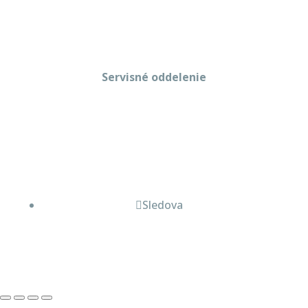
obchod@gastropredajplus.sk
Servisné oddelenie
Stanislav strenk
+421 917 492 922
servis@gastropredajplus.sk
Sledova