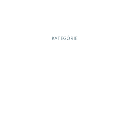
KATEGÓRIE
O nás
Projekcia
Produkty
Servis
Bazár
Kontakt