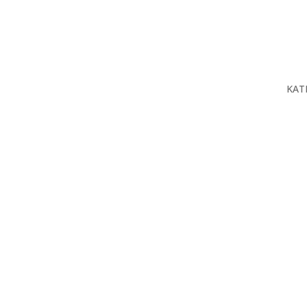
KAT
O n
Proj
Prod
Serv
Baz
Kon