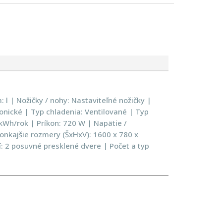
: l | Nožičky / nohy: Nastaviteľné nožičky |
tronické | Typ chladenia: Ventilované | Typ
Wh/rok | Príkon: 720 W | Napätie /
onkajšie rozmery (ŠxHxV): 1600 x 780 x
: 2 posuvné presklené dvere | Počet a typ