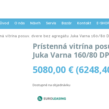
Úvod
O nás
Návrh
Servis
Bazár
Kontakt
E-SHO
ná vitrína posuv. dvere bez agregátu Juka Varna 160/80 
Prístenná vitrína po
Juka Varna 160/80 D
5080,00
€
(
6248,
Dostupné na objednávku