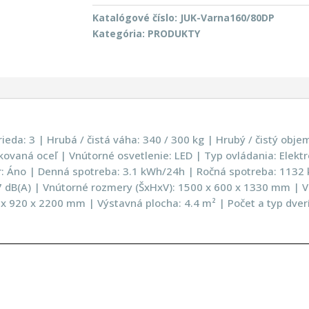
Katalógové číslo:
JUK-Varna160/80DP
Kategória:
PRODUKTY
ieda: 3 | Hrubá / čistá váha: 340 / 300 kg | Hrubý / čistý objem
lakovaná oceľ | Vnútorné osvetlenie: LED | Typ ovládania: Elek
Áno | Denná spotreba: 3.1 kWh/24h | Ročná spotreba: 1132 k
7 dB(A) | Vnútorné rozmery (ŠxHxV): 1500 x 600 x 1330 mm | V
 920 x 2200 mm | Výstavná plocha: 4.4 m² | Počet a typ dverí