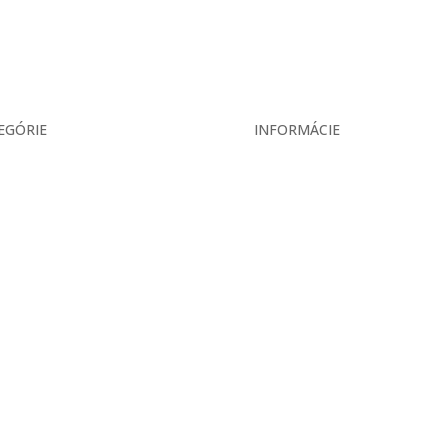
EGÓRIE
INFORMÁCIE
ás
Veľkoobchodné podmienky
ekcia
Reklamačný poriadok
ukty
Zásady ochrany osobných úd
is
ár
takt