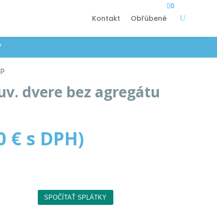

0
Kontakt
Obľúbené
P
DP
suv. dvere bez agregátu
P
40
€
s DPH)