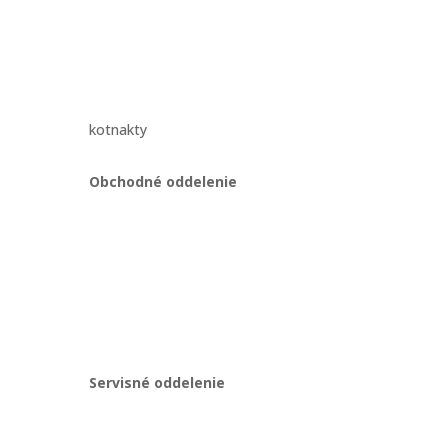
kotnakty
Obchodné oddelenie
Martin Kriška
ajov
+421 908 114 547
obchod@gastropredajplus.sk
Servisné oddelenie
Stanislav strenk