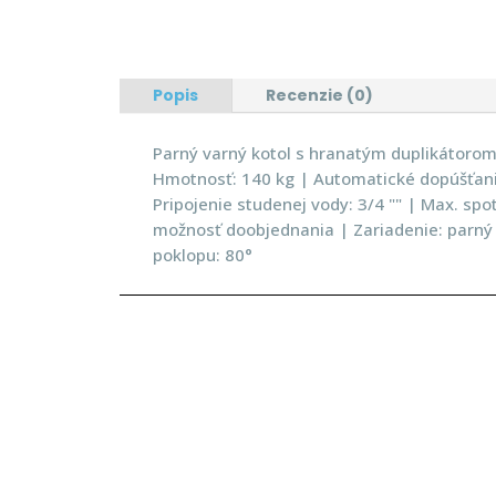
Popis
Recenzie (0)
Parný varný kotol s hranatým duplikátorom
Hmotnosť: 140 kg | Automatické dopúšťanie:
Pripojenie studenej vody: 3/4 "" | Max. spo
možnosť doobjednania | Zariadenie: parný v
poklopu: 80°