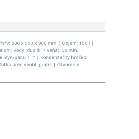
*h*v: 900 x 900 x 900 mm | Objem: 150 l |
ohr. vody (duplik. + vaňa): 50 min. |
ie plyn/para: 1 "" | Kondenzačný hrnček:
itko pred ventil: grátis | Otvorenie