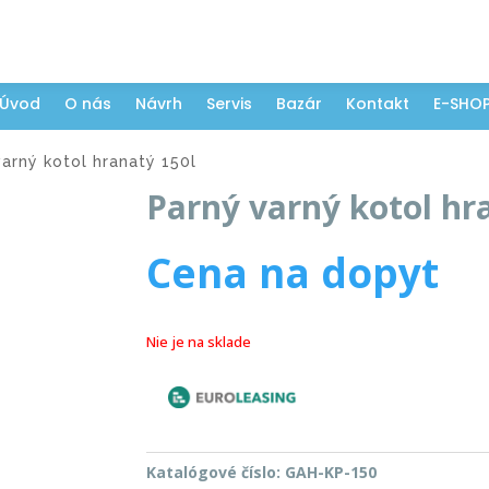
Úvod
O nás
Návrh
Servis
Bazár
Kontakt
E-SHO
arný kotol hranatý 150l
Parný varný kotol hr
Cena na dopyt
Nie je na sklade
Katalógové číslo:
GAH-KP-150