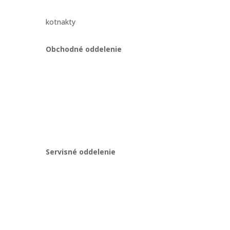
kotnakty
Obchodné oddelenie
Martin Kriška
ajov
+421 908 114 547
obchod@gastropredajplus.sk
Servisné oddelenie
Stanislav strenk
+421 917 492 922
servis@gastropredajplus.sk