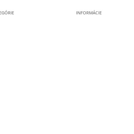
EGÓRIE
INFORMÁCIE
ás
Veľkoobchodné podmienky
ekcia
Reklamačný poriadok
ukty
Zásady ochrany osobných úd
is
ár
takt