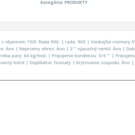
Kategória:
PRODUKTY
 s objemom 150l. Rada 900. | rada: 900 | Vonkajšie rozmery š
 Áno | Nepriamy ohrev: Áno | 2"" výpustný ventil: Áno | Doba 
treba pary: 60 kg/hod. | Pripojenie kondenzu: 3/4 "" | Pripojen
arný kotol | Duplikátor: hranatý | Krytovanie zospodu: Áno | S