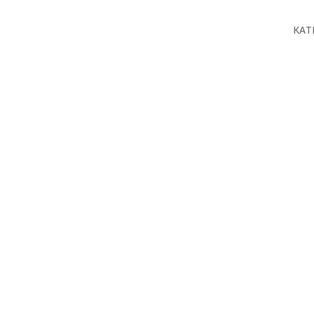
KAT
O n
Proj
Prod
Serv
Baz
Kon