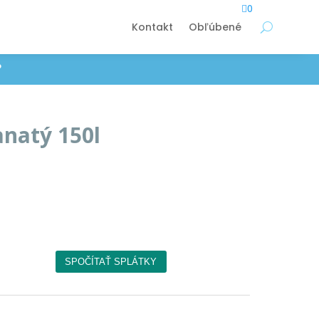

0
Kontakt
Obľúbené
P
anatý 150l