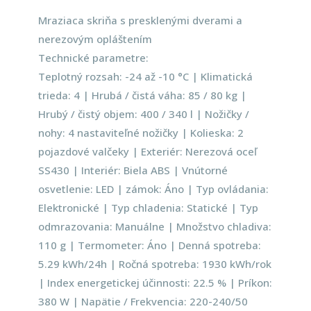
Mraziaca skriňa s presklenými dverami a
nerezovým opláštením
Technické parametre:
Teplotný rozsah: -24 až -10 °C | Klimatická
trieda: 4 | Hrubá / čistá váha: 85 / 80 kg |
Hrubý / čistý objem: 400 / 340 l | Nožičky /
nohy: 4 nastaviteľné nožičky | Kolieska: 2
pojazdové valčeky | Exteriér: Nerezová oceľ
SS430 | Interiér: Biela ABS | Vnútorné
osvetlenie: LED | zámok: Áno | Typ ovládania:
Elektronické | Typ chladenia: Statické | Typ
odmrazovania: Manuálne | Množstvo chladiva:
110 g | Termometer: Áno | Denná spotreba:
5.29 kWh/24h | Ročná spotreba: 1930 kWh/rok
| Index energetickej účinnosti: 22.5 % | Príkon:
380 W | Napätie / Frekvencia: 220-240/50