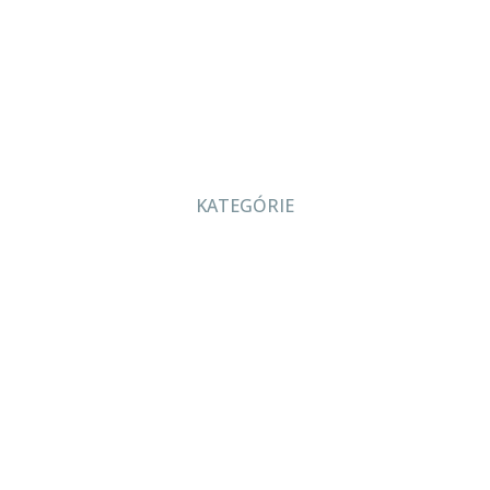
KATEGÓRIE
O nás
Projekcia
Produkty
Servis
Bazár