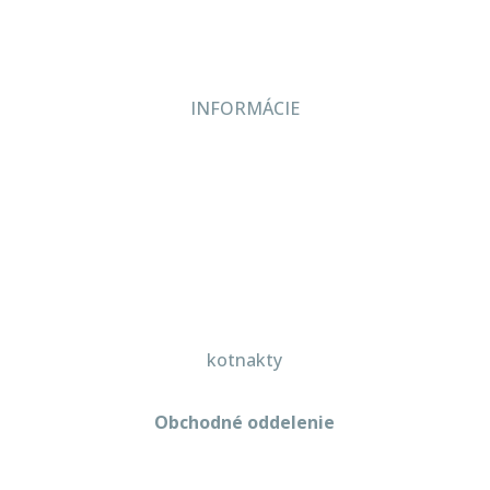
Kontakt
INFORMÁCIE
Veľkoobchodné podmienky
Reklamačný poriadok
Zásady ochrany osobných údajov
kotnakty
Obchodné oddelenie
Martin Kriška