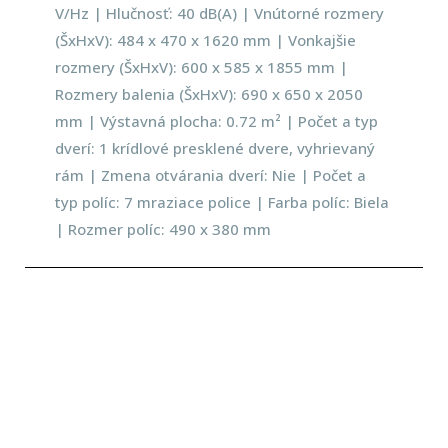
V/Hz | Hlučnosť: 40 dB(A) | Vnútorné rozmery
(ŠxHxV): 484 x 470 x 1620 mm | Vonkajšie
rozmery (ŠxHxV): 600 x 585 x 1855 mm |
Rozmery balenia (ŠxHxV): 690 x 650 x 2050
mm | Výstavná plocha: 0.72 m² | Počet a typ
dverí: 1 krídlové presklené dvere, vyhrievaný
rám | Zmena otvárania dverí: Nie | Počet a
typ políc: 7 mraziace police | Farba políc: Biela
| Rozmer políc: 490 x 380 mm