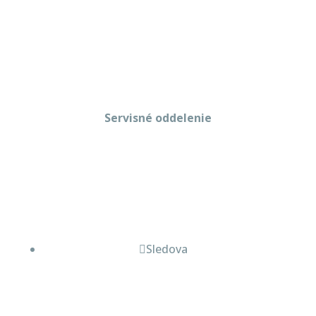
+421 908 114 547
obchod@gastropredajplus.sk
Servisné oddelenie
Stanislav strenk
+421 917 492 922
servis@gastropredajplus.sk
Sledova