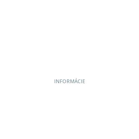
Projekcia
Produkty
Servis
Bazár
Kontakt
INFORMÁCIE
Veľkoobchodné podmienky
Reklamačný poriadok
Zásady ochrany osobných údajov