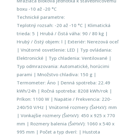
Mraziaca bloková jednotka k stavebnicovému
boxu -10 až -20 °C
Technické parametre:
Teplotný rozsah: -20 až -10 °C | Klimatická
trieda: 5 | Hrubá / čistá váha: 90 / 80 kg |
Hrubý / čistý objem: l | Exteriér: Nerezová oceľ
| Vnútorné osvetlenie: LED | Typ ovládania:
Elektronické | Typ chladenia: Ventilované |
Typ odmrazovania: Automatické, horúcimi
parami | Množstvo chladiva: 150 g |
Termometer: Áno | Denná spotreba: 22.49
kWh/24h | Ročná spotreba: 8208 kWh/rok |
Príkon: 1100 W | Napätie / Frekvencia: 220-
240/50 V/Hz | Vnútorné rozmery (ŠxHxV): mm
| Vonkajšie rozmery (ŠxHxV): 450 x 925 x 770
mm | Rozmery balenia (ŠxHxV): 1060 x 540 x
995 mm | Počet a typ dverí: | Hustota