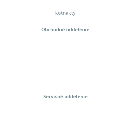
kotnakty
Obchodné oddelenie
Martin Kriška
+421 908 114 547
obchod@gastropredajplus.sk
Servisné oddelenie
Stanislav strenk
+421 917 492 922