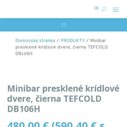

0
Domovská stránka
/
PRODUKTY
/ Minibar
presklené krídlové dvere, čierna TEFCOLD
DB106H
Minibar presklené krídlové
dvere, čierna TEFCOLD
DB106H
480,00
€
(
590,40
€
s