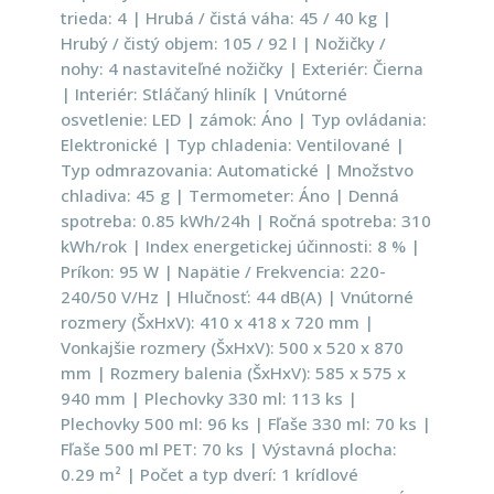
trieda: 4 | Hrubá / čistá váha: 45 / 40 kg |
Hrubý / čistý objem: 105 / 92 l | Nožičky /
nohy: 4 nastaviteľné nožičky | Exteriér: Čierna
| Interiér: Stláčaný hliník | Vnútorné
osvetlenie: LED | zámok: Áno | Typ ovládania:
Elektronické | Typ chladenia: Ventilované |
Typ odmrazovania: Automatické | Množstvo
chladiva: 45 g | Termometer: Áno | Denná
spotreba: 0.85 kWh/24h | Ročná spotreba: 310
kWh/rok | Index energetickej účinnosti: 8 % |
Príkon: 95 W | Napätie / Frekvencia: 220-
240/50 V/Hz | Hlučnosť: 44 dB(A) | Vnútorné
rozmery (ŠxHxV): 410 x 418 x 720 mm |
Vonkajšie rozmery (ŠxHxV): 500 x 520 x 870
mm | Rozmery balenia (ŠxHxV): 585 x 575 x
940 mm | Plechovky 330 ml: 113 ks |
Plechovky 500 ml: 96 ks | Fľaše 330 ml: 70 ks |
Fľaše 500 ml PET: 70 ks | Výstavná plocha:
0.29 m² | Počet a typ dverí: 1 krídlové