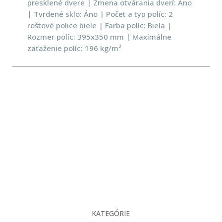
presklené dvere | Zmena otvárania dverí: Áno
| Tvrdené sklo: Áno | Počet a typ políc: 2
roštové police biele | Farba políc: Biela |
Rozmer políc: 395x350 mm | Maximálne
zaťaženie políc: 196 kg/m²
KATEGÓRIE