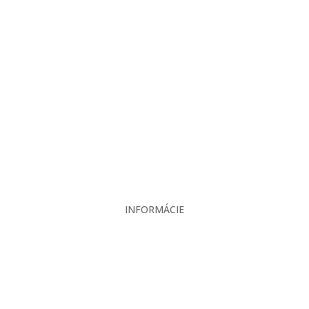
O nás
Projekcia
Produkty
Servis
Bazár
Kontakt
INFORMÁCIE
Veľkoobchodné podmienky
Reklamačný poriadok
Zásady ochrany osobných údajov