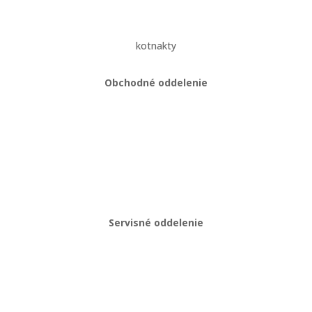
kotnakty
Obchodné oddelenie
Martin Kriška
+421 908 114 547
obchod@gastropredajplus.sk
Servisné oddelenie
Stanislav strenk
+421 917 492 922
servis@gastropredajplus.sk