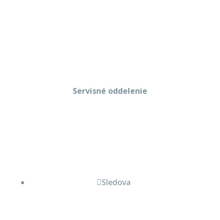
+421 908 114 547
obchod@gastropredajplus.sk
Servisné oddelenie
Stanislav strenk
+421 917 492 922
servis@gastropredajplus.sk
Sledova