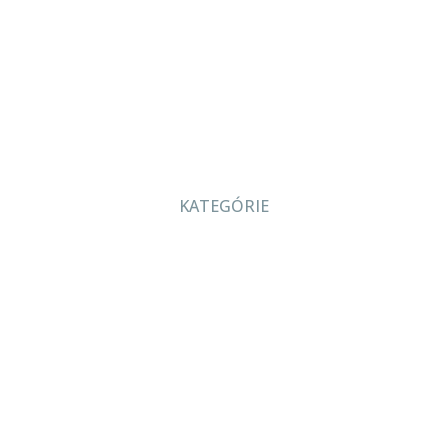
KATEGÓRIE
O nás
Projekcia
Produkty
Servis
Bazár