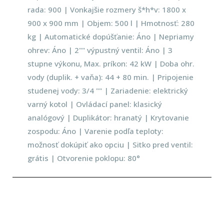
rada: 900 | Vonkajšie rozmery š*h*v: 1800 x
900 x 900 mm | Objem: 500 l | Hmotnosť: 280
kg | Automatické dopúšťanie: Áno | Nepriamy
ohrev: Áno | 2"" výpustný ventil: Áno | 3
stupne výkonu, Max. príkon: 42 kW | Doba ohr.
vody (duplik. + vaňa): 44 + 80 min. | Pripojenie
studenej vody: 3/4 "" | Zariadenie: elektrický
varný kotol | Ovládací panel: klasický
analógový | Duplikátor: hranatý | Krytovanie
zospodu: Áno | Varenie podľa teploty:
možnosť dokúpiť ako opciu | Sitko pred ventil:
grátis | Otvorenie poklopu: 80°