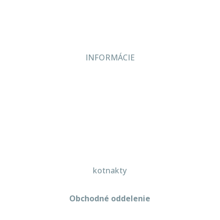
Kontakt
INFORMÁCIE
Veľkoobchodné podmienky
Reklamačný poriadok
Zásady ochrany osobných údajov
kotnakty
Obchodné oddelenie
Martin Kriška