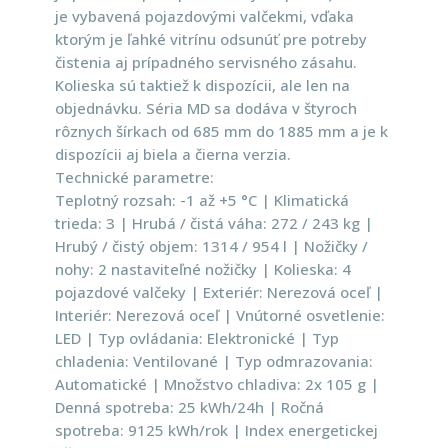
je vybavená pojazdovými valčekmi, vďaka
ktorým je ľahké vitrínu odsunúť pre potreby
čistenia aj prípadného servisného zásahu.
Kolieska sú taktiež k dispozícii, ale len na
objednávku. Séria MD sa dodáva v štyroch
rôznych šírkach od 685 mm do 1885 mm a je k
dispozícii aj biela a čierna verzia.
Technické parametre:
Teplotný rozsah: -1 až +5 °C | Klimatická
trieda: 3 | Hrubá / čistá váha: 272 / 243 kg |
Hrubý / čistý objem: 1314 / 954 l | Nožičky /
nohy: 2 nastaviteľné nožičky | Kolieska: 4
pojazdové valčeky | Exteriér: Nerezová oceľ |
Interiér: Nerezová oceľ | Vnútorné osvetlenie:
LED | Typ ovládania: Elektronické | Typ
chladenia: Ventilované | Typ odmrazovania:
Automatické | Množstvo chladiva: 2x 105 g |
Denná spotreba: 25 kWh/24h | Ročná
spotreba: 9125 kWh/rok | Index energetickej