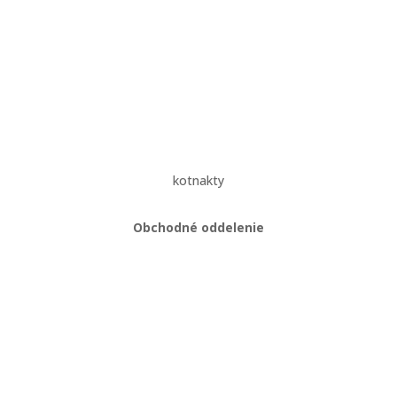
Veľkoobchodné podmienky
Reklamačný poriadok
Zásady ochrany osobných údajov
kotnakty
Obchodné oddelenie
Martin Kriška
+421 908 114 547
obchod@gastropredajplus.sk