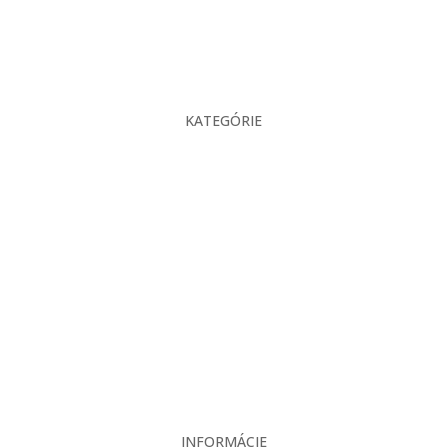
KATEGÓRIE
O nás
Projekcia
Produkty
Servis
Bazár
Kontakt
INFORMÁCIE