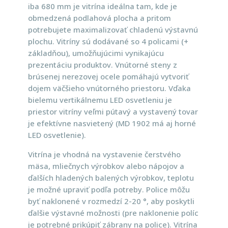
iba 680 mm je vitrína ideálna tam, kde je
obmedzená podlahová plocha a pritom
potrebujete maximalizovať chladenú výstavnú
plochu. Vitríny sú dodávané so 4 policami (+
základňou), umožňujúcimi vynikajúcu
prezentáciu produktov. Vnútorné steny z
brúsenej nerezovej ocele pomáhajú vytvoriť
dojem väčšieho vnútorného priestoru. Vďaka
bielemu vertikálnemu LED osvetleniu je
priestor vitríny veľmi pútavý a vystavený tovar
je efektívne nasvietený (MD 1902 má aj horné
LED osvetlenie).
Vitrína je vhodná na vystavenie čerstvého
mäsa, mliečnych výrobkov alebo nápojov a
ďalších hladených balených výrobkov, teplotu
je možné upraviť podľa potreby. Police môžu
byť naklonené v rozmedzí 2-20 °, aby poskytli
ďalšie výstavné možnosti (pre naklonenie políc
je potrebné prikúpiť zábrany na police). Vitrína