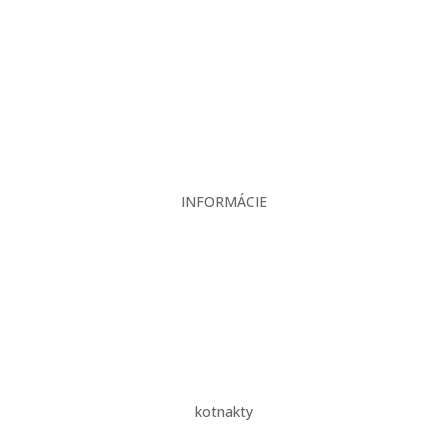
Produkty
Servis
Bazár
Kontakt
INFORMÁCIE
Veľkoobchodné podmienky
Reklamačný poriadok
Zásady ochrany osobných údajov
kotnakty