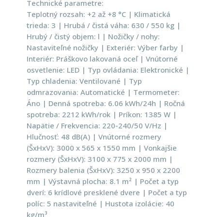
Technické parametre:
Teplotný rozsah: +2 až +8 °C | Klimatická
trieda: 3 | Hrubá / čistá váha: 630 / 550 kg |
Hrubý / čistý objem: l | Nožičky / nohy:
Nastaviteľné nožičky | Exteriér: Výber farby |
Interiér: Práškovo lakovaná oceľ | Vnútorné
osvetlenie: LED | Typ ovládania: Elektronické |
Typ chladenia: Ventilované | Typ
odmrazovania: Automatické | Termometer:
Áno | Denná spotreba: 6.06 kWh/24h | Ročná
spotreba: 2212 kWh/rok | Príkon: 1385 W |
Napätie / Frekvencia: 220-240/50 V/Hz |
Hlučnosť: 48 dB(A) | Vnútorné rozmery
(ŠxHxV): 3000 x 565 x 1550 mm | Vonkajšie
rozmery (ŠxHxV): 3100 x 775 x 2000 mm |
Rozmery balenia (ŠxHxV): 3250 x 950 x 2200
mm | Výstavná plocha: 8.1 m² | Počet a typ
dverí: 6 krídlové presklené dvere | Počet a typ
políc: 5 nastaviteľné | Hustota izolácie: 40
kg/m³