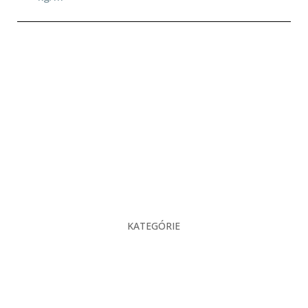
KATEGÓRIE
O nás
Projekcia