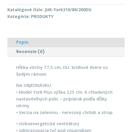
Katalógové číslo:
JUK-York310/80/200DU
Kategória:
PRODUKTY
Popis
Recenzie (0)
Hĺbka vitríny 77,5 cm, DU: krídlové dvere so
šedým rámom
NA OBJEDNÁVKU
• Model York Plus výška 225 cm: 6 chladených
nastaviteľných políc – príplatok podľa dĺžky
vitríny
• Verzia na zeleninu - nerezový chrbát a strop
• nízkoenergetické ventilátory
• odmrazovacia tyč pod výparníkom