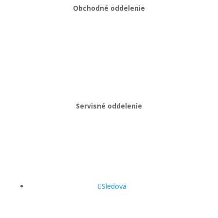
Obchodné oddelenie
Martin Kriška
+421 908 114 547
obchod@gastropredajplus.sk
Servisné oddelenie
Stanislav strenk
+421 917 492 922
servis@gastropredajplus.sk
Sledova