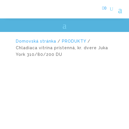

0
Domovská stránka
/
PRODUKTY
/
Chladiaca vitrína prístenná, kr. dvere Juka
York 310/80/200 DU