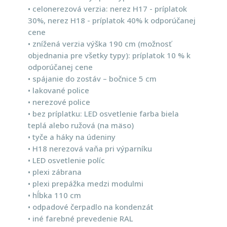
• celonerezová verzia: nerez H17 - príplatok
30%, nerez H18 - príplatok 40% k odporúčanej
cene
• znížená verzia výška 190 cm (možnosť
objednania pre všetky typy): príplatok 10 % k
odporúčanej cene
• spájanie do zostáv – bočnice 5 cm
• lakované police
• nerezové police
• bez príplatku: LED osvetlenie farba biela
teplá alebo ružová (na mäso)
• tyče a háky na údeniny
• H18 nerezová vaňa pri výparníku
• LED osvetlenie políc
• plexi zábrana
• plexi prepážka medzi modulmi
• hĺbka 110 cm
• odpadové čerpadlo na kondenzát
• iné farebné prevedenie RAL