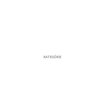
KATEGÓRIE
O nás
Projekcia
Produkty
Servis
Bazár