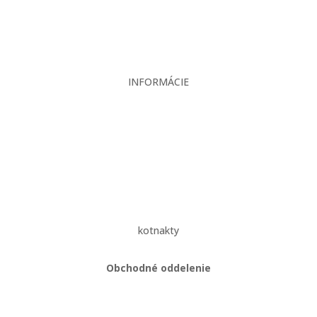
Kontakt
INFORMÁCIE
Veľkoobchodné podmienky
Reklamačný poriadok
Zásady ochrany osobných údajov
kotnakty
Obchodné oddelenie
Martin Kriška