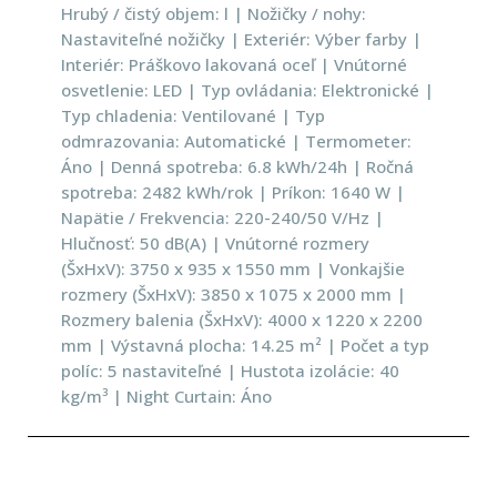
Hrubý / čistý objem: l | Nožičky / nohy:
Nastaviteľné nožičky | Exteriér: Výber farby |
Interiér: Práškovo lakovaná oceľ | Vnútorné
osvetlenie: LED | Typ ovládania: Elektronické |
Typ chladenia: Ventilované | Typ
odmrazovania: Automatické | Termometer:
Áno | Denná spotreba: 6.8 kWh/24h | Ročná
spotreba: 2482 kWh/rok | Príkon: 1640 W |
Napätie / Frekvencia: 220-240/50 V/Hz |
Hlučnosť: 50 dB(A) | Vnútorné rozmery
(ŠxHxV): 3750 x 935 x 1550 mm | Vonkajšie
rozmery (ŠxHxV): 3850 x 1075 x 2000 mm |
Rozmery balenia (ŠxHxV): 4000 x 1220 x 2200
mm | Výstavná plocha: 14.25 m² | Počet a typ
políc: 5 nastaviteľné | Hustota izolácie: 40
kg/m³ | Night Curtain: Áno