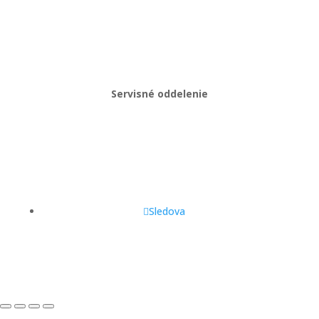
+421 908 114 547
obchod@gastropredajplus.sk
Servisné oddelenie
Stanislav strenk
+421 917 492 922
servis@gastropredajplus.sk
Sledova