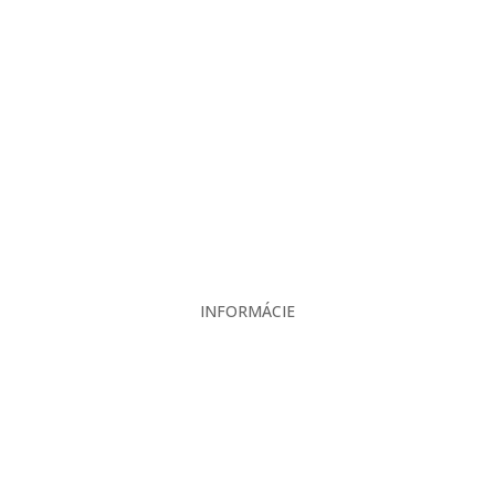
O nás
Projekcia
Produkty
Servis
Bazár
Kontakt
INFORMÁCIE
Veľkoobchodné podmienky
Reklamačný poriadok
Zásady ochrany osobných údajov