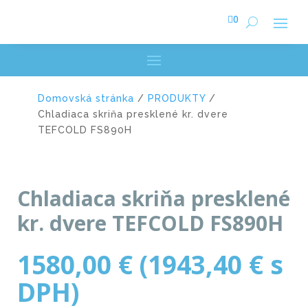

0
Domovská stránka
/
PRODUKTY
/
Chladiaca skriňa presklené kr. dvere
TEFCOLD FS890H
Chladiaca skriňa presklené
kr. dvere TEFCOLD FS890H
1580,00
€
(
1943,40
€
s
DPH)