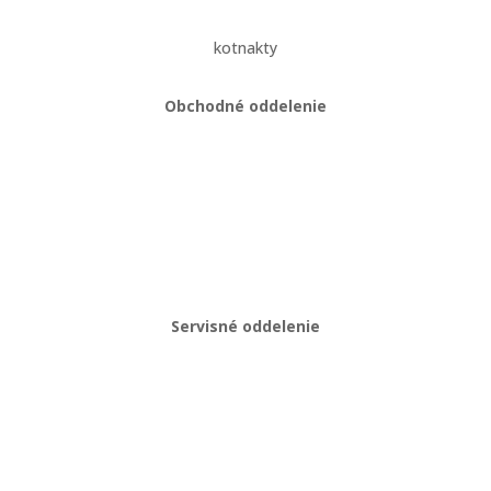
kotnakty
Obchodné oddelenie
Martin Kriška
+421 908 114 547
obchod@gastropredajplus.sk
Servisné oddelenie
Stanislav strenk
+421 917 492 922
servis@gastropredajplus.sk