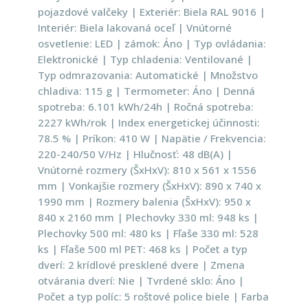
pojazdové valčeky | Exteriér: Biela RAL 9016 |
Interiér: Biela lakovaná oceľ | Vnútorné
osvetlenie: LED | zámok: Áno | Typ ovládania:
Elektronické | Typ chladenia: Ventilované |
Typ odmrazovania: Automatické | Množstvo
chladiva: 115 g | Termometer: Áno | Denná
spotreba: 6.101 kWh/24h | Ročná spotreba:
2227 kWh/rok | Index energetickej účinnosti:
78.5 % | Príkon: 410 W | Napätie / Frekvencia:
220-240/50 V/Hz | Hlučnosť: 48 dB(A) |
Vnútorné rozmery (ŠxHxV): 810 x 561 x 1556
mm | Vonkajšie rozmery (ŠxHxV): 890 x 740 x
1990 mm | Rozmery balenia (ŠxHxV): 950 x
840 x 2160 mm | Plechovky 330 ml: 948 ks |
Plechovky 500 ml: 480 ks | Fľaše 330 ml: 528
ks | Fľaše 500 ml PET: 468 ks | Počet a typ
dverí: 2 krídlové presklené dvere | Zmena
otvárania dverí: Nie | Tvrdené sklo: Áno |
Počet a typ políc: 5 roštové police biele | Farba