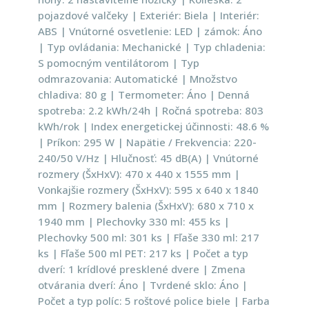
pojazdové valčeky | Exteriér: Biela | Interiér:
ABS | Vnútorné osvetlenie: LED | zámok: Áno
| Typ ovládania: Mechanické | Typ chladenia:
S pomocným ventilátorom | Typ
odmrazovania: Automatické | Množstvo
chladiva: 80 g | Termometer: Áno | Denná
spotreba: 2.2 kWh/24h | Ročná spotreba: 803
kWh/rok | Index energetickej účinnosti: 48.6 %
| Príkon: 295 W | Napätie / Frekvencia: 220-
240/50 V/Hz | Hlučnosť: 45 dB(A) | Vnútorné
rozmery (ŠxHxV): 470 x 440 x 1555 mm |
Vonkajšie rozmery (ŠxHxV): 595 x 640 x 1840
mm | Rozmery balenia (ŠxHxV): 680 x 710 x
1940 mm | Plechovky 330 ml: 455 ks |
Plechovky 500 ml: 301 ks | Fľaše 330 ml: 217
ks | Fľaše 500 ml PET: 217 ks | Počet a typ
dverí: 1 krídlové presklené dvere | Zmena
otvárania dverí: Áno | Tvrdené sklo: Áno |
Počet a typ políc: 5 roštové police biele | Farba