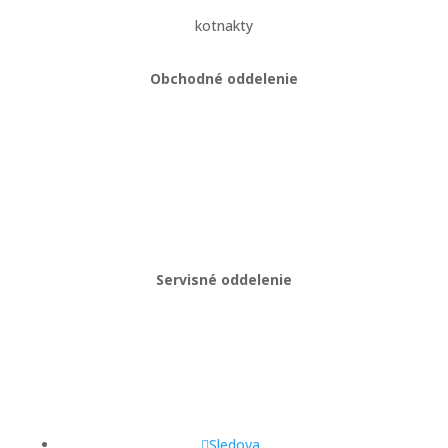
kotnakty
Obchodné oddelenie
Martin Kriška
+421 908 114 547
obchod@gastropredajplus.sk
Servisné oddelenie
Stanislav strenk
+421 917 492 922
servis@gastropredajplus.sk
Sledova