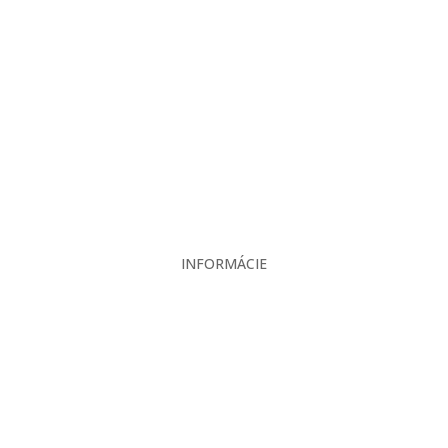
Projekcia
Produkty
Servis
Bazár
Kontakt
INFORMÁCIE
Veľkoobchodné podmienky
Reklamačný poriadok
Zásady ochrany osobných údajov