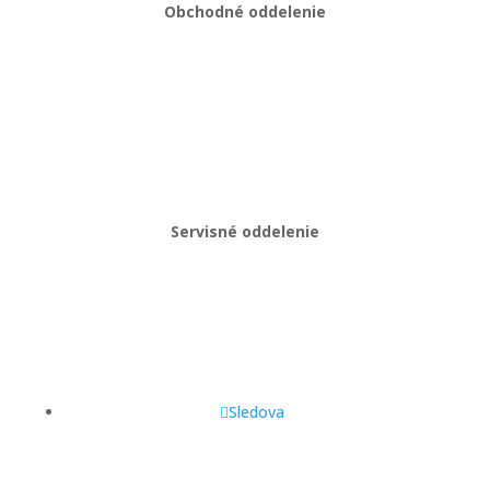
Obchodné oddelenie
Martin Kriška
+421 908 114 547
obchod@gastropredajplus.sk
Servisné oddelenie
Stanislav strenk
+421 917 492 922
servis@gastropredajplus.sk
Sledova