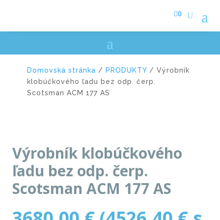

0
Domovská stránka
/
PRODUKTY
/ Výrobník
klobúčkového ľadu bez odp. čerp.
Scotsman ACM 177 AS
Výrobník klobúčkového
ľadu bez odp. čerp.
Scotsman ACM 177 AS
3680,00
€
(
4526,40
€
s