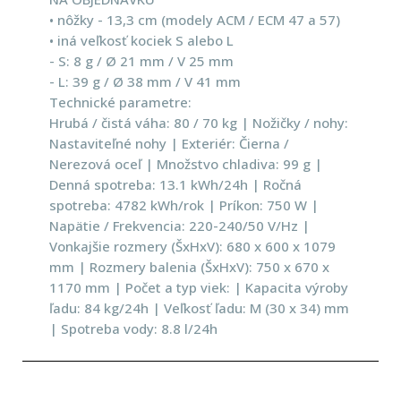
• nôžky - 13,3 cm (modely ACM / ECM 47 a 57)
• iná veľkosť kociek S alebo L
- S: 8 g / Ø 21 mm / V 25 mm
- L: 39 g / Ø 38 mm / V 41 mm
Technické parametre:
Hrubá / čistá váha: 80 / 70 kg | Nožičky / nohy:
Nastaviteľné nohy | Exteriér: Čierna /
Nerezová oceľ | Množstvo chladiva: 99 g |
Denná spotreba: 13.1 kWh/24h | Ročná
spotreba: 4782 kWh/rok | Príkon: 750 W |
Napätie / Frekvencia: 220-240/50 V/Hz |
Vonkajšie rozmery (ŠxHxV): 680 x 600 x 1079
mm | Rozmery balenia (ŠxHxV): 750 x 670 x
1170 mm | Počet a typ viek: | Kapacita výroby
ľadu: 84 kg/24h | Veľkosť ľadu: M (30 x 34) mm
| Spotreba vody: 8.8 l/24h