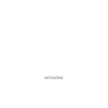
KATEGÓRIE
O nás
Projekcia