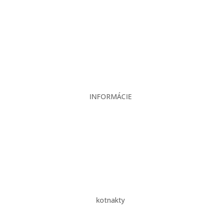
Produkty
Servis
Bazár
Kontakt
INFORMÁCIE
Veľkoobchodné podmienky
Reklamačný poriadok
Zásady ochrany osobných údajov
kotnakty