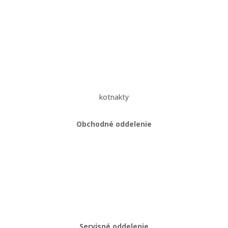
Veľkoobchodné podmienky
Reklamačný poriadok
Zásady ochrany osobných údajov
kotnakty
Obchodné oddelenie
Martin Kriška
+421 908 114 547
obchod@gastropredajplus.sk
Servisné oddelenie