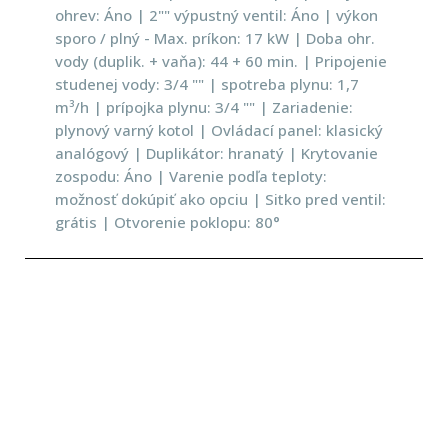
ohrev: Áno | 2"" výpustný ventil: Áno | výkon
sporo / plný - Max. príkon: 17 kW | Doba ohr.
vody (duplik. + vaňa): 44 + 60 min. | Pripojenie
studenej vody: 3/4 "" | spotreba plynu: 1,7
m³/h | prípojka plynu: 3/4 "" | Zariadenie:
plynový varný kotol | Ovládací panel: klasický
analógový | Duplikátor: hranatý | Krytovanie
zospodu: Áno | Varenie podľa teploty:
možnosť dokúpiť ako opciu | Sitko pred ventil:
grátis | Otvorenie poklopu: 80°