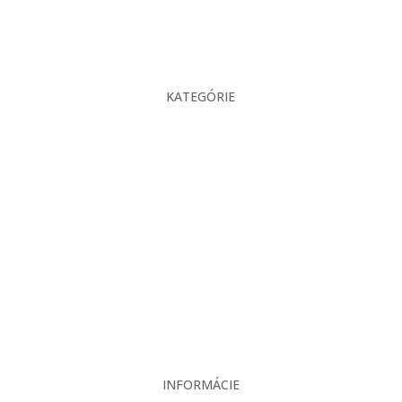
KATEGÓRIE
O nás
Projekcia
Produkty
Servis
Bazár
Kontakt
INFORMÁCIE