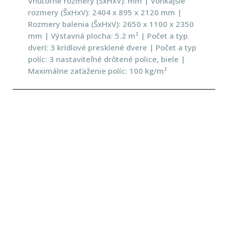
Vnútorné rozmery (ŠxHxV): mm | Vonkajšie
rozmery (ŠxHxV): 2404 x 895 x 2120 mm |
Rozmery balenia (ŠxHxV): 2650 x 1100 x 2350
mm | Výstavná plocha: 5.2 m² | Počet a typ
dverí: 3 krídlové presklené dvere | Počet a typ
políc: 3 nastaviteľné drôtené police, biele |
Maximálne zaťaženie políc: 100 kg/m²