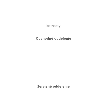
Zásady ochrany osobných údajov
kotnakty
Obchodné oddelenie
Martin Kriška
+421 908 114 547
obchod@gastropredajplus.sk
Servisné oddelenie
Stanislav strenk
+421 917 492 922