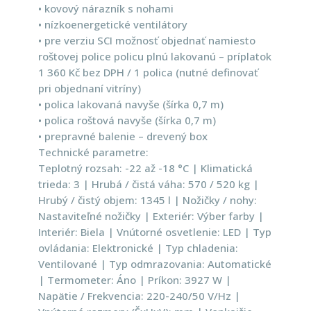
• kovový nárazník s nohami
• nízkoenergetické ventilátory
• pre verziu SCI možnosť objednať namiesto
roštovej police policu plnú lakovanú – príplatok
1 360 Kč bez DPH / 1 polica (nutné definovať
pri objednaní vitríny)
• polica lakovaná navyše (šírka 0,7 m)
• polica roštová navyše (šírka 0,7 m)
• prepravné balenie – drevený box
Technické parametre:
Teplotný rozsah: -22 až -18 °C | Klimatická
trieda: 3 | Hrubá / čistá váha: 570 / 520 kg |
Hrubý / čistý objem: 1345 l | Nožičky / nohy:
Nastaviteľné nožičky | Exteriér: Výber farby |
Interiér: Biela | Vnútorné osvetlenie: LED | Typ
ovládania: Elektronické | Typ chladenia:
Ventilované | Typ odmrazovania: Automatické
| Termometer: Áno | Príkon: 3927 W |
Napätie / Frekvencia: 220-240/50 V/Hz |