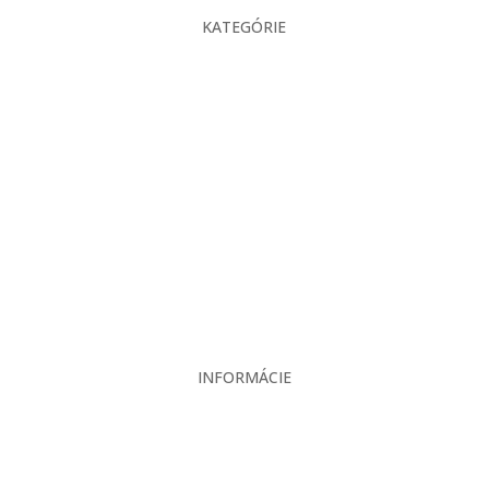
KATEGÓRIE
O nás
Projekcia
Produkty
Servis
Bazár
Kontakt
INFORMÁCIE
Veľkoobchodné podmienky
Reklamačný poriadok