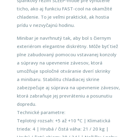
spánkový režim SLEEP-mode pre vynútené
ticho, ako aj funkciu FAST-cool na okamžité
chladenie. To je veľmi praktické, ak hostia
prídu v nezvyčajnú hodinu.
Minibar je navrhnutý tak, aby bol s čiernym
exteriérom elegantne diskrétny. Môže byť tiež
plne zabudovaný pomocou vstavanej konzoly
a súpravy na upevnenie závesov, ktorá
umožňuje spoločné otváranie dverí skrinky
a minibaru. Stabilitu chladiacej skrine
zabezpečuje aj súprava na upevnenie závesov,
ktorá zabraňuje jej prevráteniu a posunutiu
dopredu.
Technické parametre:
Teplotný rozsah: +5 až +10 °C | Klimatická
trieda: 4 | Hrubá / čistá váha: 21 / 20 kg |