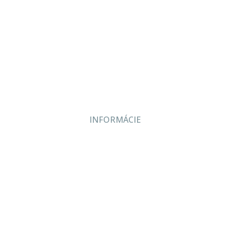
Produkty
Servis
Bazár
Kontakt
INFORMÁCIE
Veľkoobchodné podmienky
Reklamačný poriadok
Zásady ochrany osobných údajov