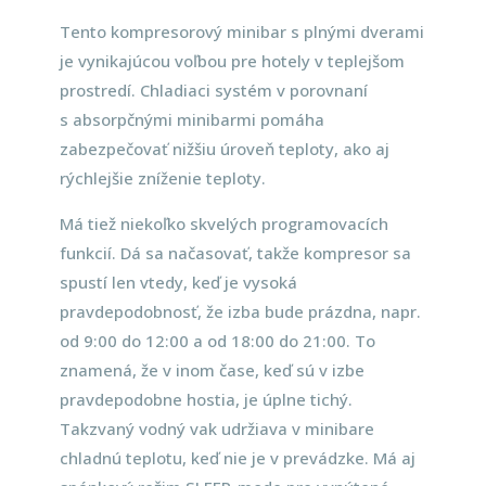
Tento kompresorový minibar s plnými dverami
je vynikajúcou voľbou pre hotely v teplejšom
prostredí. Chladiaci systém v porovnaní
s absorpčnými minibarmi pomáha
zabezpečovať nižšiu úroveň teploty, ako aj
rýchlejšie zníženie teploty.
Má tiež niekoľko skvelých programovacích
funkcií. Dá sa načasovať, takže kompresor sa
spustí len vtedy, keď je vysoká
pravdepodobnosť, že izba bude prázdna, napr.
od 9:00 do 12:00 a od 18:00 do 21:00. To
znamená, že v inom čase, keď sú v izbe
pravdepodobne hostia, je úplne tichý.
Takzvaný vodný vak udržiava v minibare
chladnú teplotu, keď nie je v prevádzke. Má aj