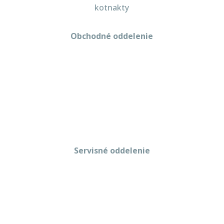
kotnakty
Obchodné oddelenie
Martin Kriška
+421 908 114 547
obchod@gastropredajplus.sk
Servisné oddelenie
Stanislav strenk
+421 917 492 922
servis@gastropredajplus.sk