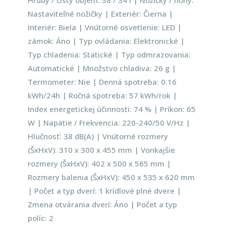
Hrubý / čistý objem: 38 / 34 l | Nožičky / nohy:
Nastaviteľné nožičky | Exteriér: Čierna |
Interiér: Biela | Vnútorné osvetlenie: LED |
zámok: Áno | Typ ovládania: Elektronické |
Typ chladenia: Statické | Typ odmrazovania:
Automatické | Množstvo chladiva: 26 g |
Termometer: Nie | Denná spotreba: 0.16
kWh/24h | Ročná spotreba: 57 kWh/rok |
Index energetickej účinnosti: 74 % | Príkon: 65
W | Napätie / Frekvencia: 220-240/50 V/Hz |
Hlučnosť: 38 dB(A) | Vnútorné rozmery
(ŠxHxV): 310 x 300 x 455 mm | Vonkajšie
rozmery (ŠxHxV): 402 x 500 x 565 mm |
Rozmery balenia (ŠxHxV): 450 x 535 x 620 mm
| Počet a typ dverí: 1 krídlové plné dvere |
Zmena otvárania dverí: Áno | Počet a typ
políc: 2