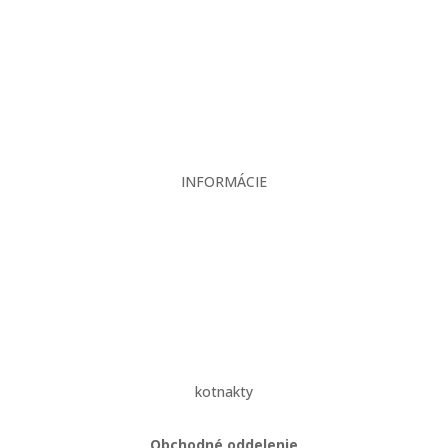
Servis
Bazár
Kontakt
INFORMÁCIE
Veľkoobchodné podmienky
Reklamačný poriadok
Zásady ochrany osobných údajov
kotnakty
Obchodné oddelenie