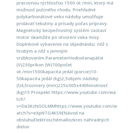
pracovnou rýchlosťou 1500 ot./min, ktorý má
možnosť pulzného chodu. Priehľadné
polykarbonátové veko nádoby umožňuje
pridávať tekutiny a prísady počas prípravy.
Magnetický bezpečnostný systém zastaví
motor okamžite po otvorení veka misy.
Doplnkové vybavenie na objednávku: nôž s
hrubým a nôž s jemným
vrúbkovaním.ParameterHodnotanapätie
(V)230príkon (W)700počet
ot./min1500kapacita jedál (porcie)10-
50kapacita jedál (kg)2,5objem nádoby
(l)4,5rozmery (mm)225x305x440hmotnosť
(kg)15 Prospekt https://www.youtube.com/wa
tch?
v=Da3KzNGOLMMhttps://www.youtube.com/w
atch?v=eXpNTG4KS9ENávod na
obsluhuElektroschémaRozkres náhradných
dielov