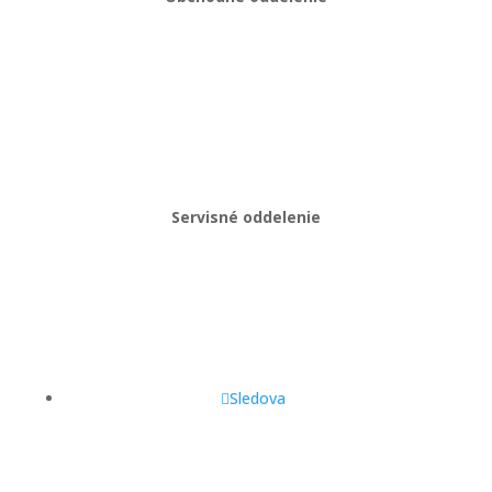
Martin Kriška
+421 908 114 547
obchod@gastropredajplus.sk
Servisné oddelenie
Stanislav strenk
+421 917 492 922
servis@gastropredajplus.sk
Sledova