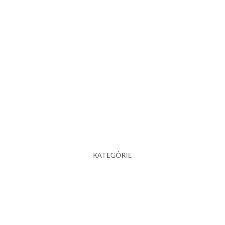
KATEGÓRIE
O nás
Projekcia
Produkty