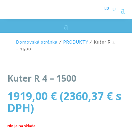

0
Domovská stránka
/
PRODUKTY
/ Kuter R 4
– 1500
Kuter R 4 – 1500
1919,00
€
(
2360,37
€
s
DPH)
Nie je na sklade