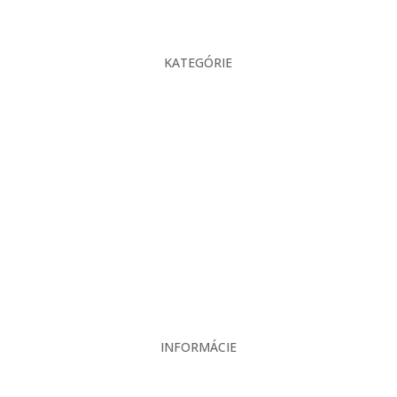
KATEGÓRIE
O nás
Projekcia
Produkty
Servis
Bazár
Kontakt
INFORMÁCIE
Veľkoobchodné podmienky