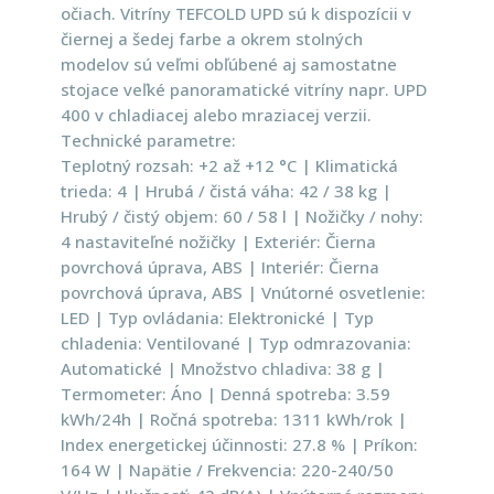
očiach. Vitríny TEFCOLD UPD sú k dispozícii v
čiernej a šedej farbe a okrem stolných
modelov sú veľmi obľúbené aj samostatne
stojace veľké panoramatické vitríny napr. UPD
400 v chladiacej alebo mraziacej verzii.
Technické parametre:
Teplotný rozsah: +2 až +12 °C | Klimatická
trieda: 4 | Hrubá / čistá váha: 42 / 38 kg |
Hrubý / čistý objem: 60 / 58 l | Nožičky / nohy:
4 nastaviteľné nožičky | Exteriér: Čierna
povrchová úprava, ABS | Interiér: Čierna
povrchová úprava, ABS | Vnútorné osvetlenie:
LED | Typ ovládania: Elektronické | Typ
chladenia: Ventilované | Typ odmrazovania:
Automatické | Množstvo chladiva: 38 g |
Termometer: Áno | Denná spotreba: 3.59
kWh/24h | Ročná spotreba: 1311 kWh/rok |
Index energetickej účinnosti: 27.8 % | Príkon:
164 W | Napätie / Frekvencia: 220-240/50