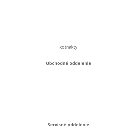
Reklamačný poriadok
Zásady ochrany osobných údajov
kotnakty
Obchodné oddelenie
Martin Kriška
+421 908 114 547
obchod@gastropredajplus.sk
Servisné oddelenie
Stanislav strenk