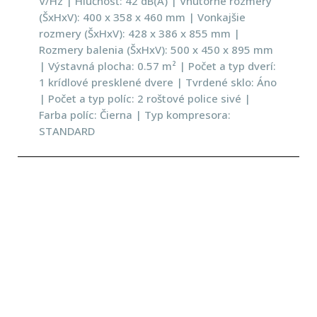
V/Hz | Hlučnosť: 42 dB(A) | Vnútorné rozmery
(ŠxHxV): 400 x 358 x 460 mm | Vonkajšie
rozmery (ŠxHxV): 428 x 386 x 855 mm |
Rozmery balenia (ŠxHxV): 500 x 450 x 895 mm
| Výstavná plocha: 0.57 m² | Počet a typ dverí:
1 krídlové presklené dvere | Tvrdené sklo: Áno
| Počet a typ políc: 2 roštové police sivé |
Farba políc: Čierna | Typ kompresora:
STANDARD