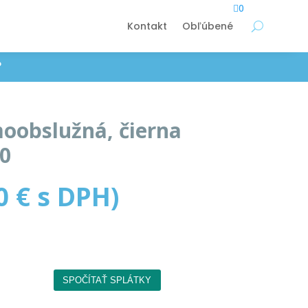

0
Kontakt
Obľúbené
P
moobslužná, čierna
0
30
€
s DPH)