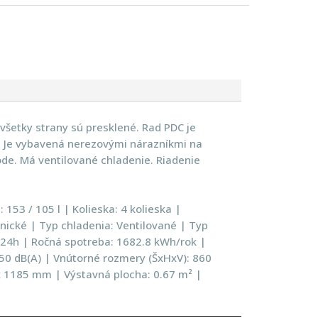
 všetky strany sú presklené. Rad PDC je
u. Je vybavená nerezovými nárazníkmi na
ode. Má ventilované chladenie. Riadenie
 153 / 105 l | Kolieska: 4 kolieska |
ronické | Typ chladenia: Ventilované | Typ
24h | Ročná spotreba: 1682.8 kWh/rok |
 50 dB(A) | Vnútorné rozmery (ŠxHxV): 860
x 1185 mm | Výstavná plocha: 0.67 m² |