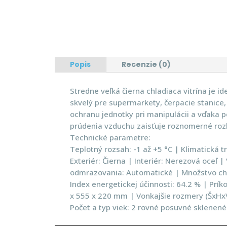
Popis
Recenzie (0)
Stredne veľká čierna chladiaca vitrína je i
skvelý pre supermarkety, čerpacie stanice,
ochranu jednotky pri manipulácii a vďaka 
prúdenia vzduchu zaisťuje roznomerné rozl
Technické parametre:
Teplotný rozsah: -1 až +5 °C | Klimatická tr
Exteriér: Čierna | Interiér: Nerezová oceľ 
odmrazovania: Automatické | Množstvo chl
Index energetickej účinnosti: 64.2 % | Prí
x 555 x 220 mm | Vonkajšie rozmery (ŠxHx
Počet a typ viek: 2 rovné posuvné sklenen