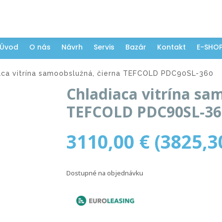
Úvod
O nás
Návrh
Servis
Bazár
Kontakt
E-SHO
aca vitrína samoobslužná, čierna TEFCOLD PDC90SL-360
Chladiaca vitrína sa
TEFCOLD PDC90SL-36
3110,00
€
(
3825,
Dostupné na objednávku