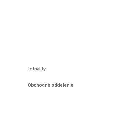
kotnakty
Obchodné oddelenie
Martin Kriška
ajov
+421 908 114 547
obchod@gastropredajplus.sk