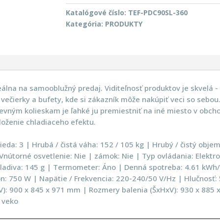
Katalógové číslo:
TEF-PDC90SL-360
Kategória:
PRODUKTY
deálna na samooblužný predaj. Viditeľnosť produktov je skvelá -
 večierky a bufety, kde si zákazník môže nakúpiť veci so sebo
pevným kolieskam je ľahké ju premiestniť na iné miesto v obch
oženie chladiaceho efektu.
ieda: 3 | Hrubá / čistá váha: 152 / 105 kg | Hrubý / čistý objem:
| Vnútorné osvetlenie: Nie | zámok: Nie | Typ ovládania: Elekt
adiva: 145 g | Termometer: Áno | Denná spotreba: 4.61 kWh/
kon: 750 W | Napätie / Frekvencia: 220-240/50 V/Hz | Hlučnosť:
V): 900 x 845 x 971 mm | Rozmery balenia (ŠxHxV): 930 x 885 
é veko