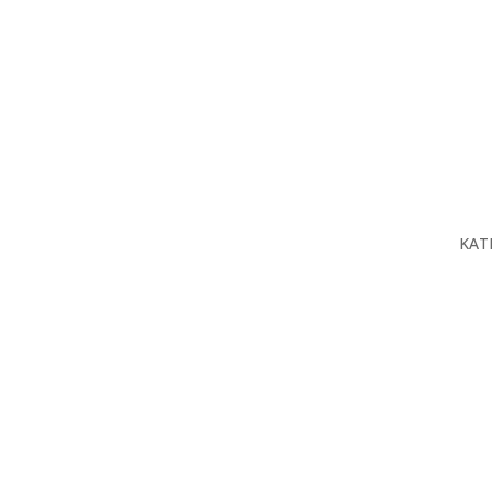
KAT
O n
Proj
Prod
Serv
Baz