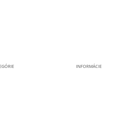
EGÓRIE
INFORMÁCIE
ás
Veľkoobchodné podmienky
ekcia
Reklamačný poriadok
ukty
Zásady ochrany osobných úd
is
ár