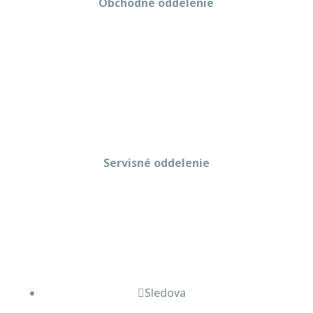
Obchodné oddelenie
Martin Kriška
+421 908 114 547
obchod@gastropredajplus.sk
Servisné oddelenie
Stanislav strenk
+421 917 492 922
servis@gastropredajplus.sk
Sledova