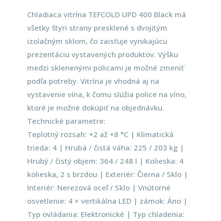
Chladiaca vitrína TEFCOLD UPD 400 Black má
všetky štyri strany presklené s dvojitým
izolačným sklom, čo zaisťuje vynikajúcu
prezentáciu vystavených produktov. Výšku
medzi sklenenými policami je možné zmeniť
podľa potreby. Vitrína je vhodná aj na
vystavenie vína, k čomu slúžia police na víno,
ktoré je možné dokúpiť na objednávku.
Technické parametre:
Teplotný rozsah: +2 až +8 °C | Klimatická
trieda: 4 | Hrubá / čistá váha: 225 / 203 kg |
Hrubý / čistý objem: 364 / 248 l | Kolieska: 4
kolieska, 2 s brzdou | Exteriér: Čierna / Sklo |
Interiér: Nerezová oceľ / Sklo | Vnútorné
osvetlenie: 4 × vertikálna LED | zámok: Áno |
Typ ovládania: Elektronické | Typ chladenia: