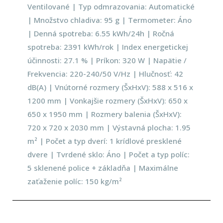
Ventilované | Typ odmrazovania: Automatické
| Množstvo chladiva: 95 g | Termometer: Áno
| Denná spotreba: 6.55 kWh/24h | Ročná
spotreba: 2391 kWh/rok | Index energetickej
účinnosti: 27.1 % | Príkon: 320 W | Napätie /
Frekvencia: 220-240/50 V/Hz | Hlučnosť: 42
dB(A) | Vnútorné rozmery (ŠxHxV): 588 x 516 x
1200 mm | Vonkajšie rozmery (ŠxHxV): 650 x
650 x 1950 mm | Rozmery balenia (ŠxHxV):
720 x 720 x 2030 mm | Výstavná plocha: 1.95
m² | Počet a typ dverí: 1 krídlové presklené
dvere | Tvrdené sklo: Áno | Počet a typ políc:
5 sklenené police + základňa | Maximálne
zaťaženie políc: 150 kg/m²