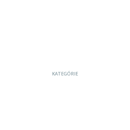
KATEGÓRIE
O nás
Projekcia
Produkty
Servis