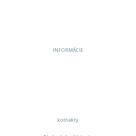
Bazár
Kontakt
INFORMÁCIE
Veľkoobchodné podmienky
Reklamačný poriadok
Zásady ochrany osobných údajov
kotnakty